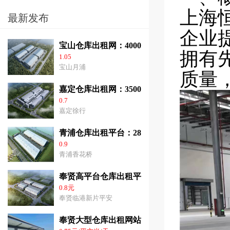
上海
最新发布
企业
宝山仓库出租网：40000平方米高平台仓库出
拥有
1.05
宝山月浦
质量
嘉定仓库出租网：35000平方米高标仓库出租
0.7
嘉定徐行
青浦仓库出租平台：28000平方米高平台仓库
0.9
青浦香花桥
奉贤高平台仓库出租平台：2千平方米-6.3万
0.8元
奉贤临港新片平安
奉贤大型仓库出租网站：3千-2.8平方米高10.