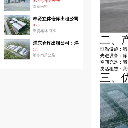
0.75元/平方米/天
奉贤南桥
奉贤立体仓库出租公司：3千平-3.6万平方价
0.75
奉贤柘林 海湾
二、
浦东仓库出租公司：洋山港31000平方米高10
恒温设施：我
1元
浦东南芦公路
先进设备：库
空间充足：我
灵活租赁：我
三、