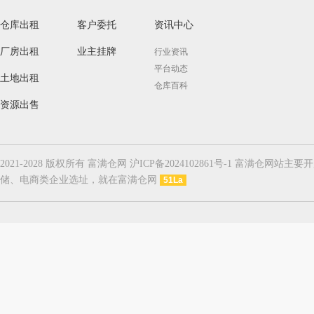
仓库出租
客户委托
资讯中心
厂房出租
业主挂牌
行业资讯
平台动态
土地出租
仓库百科
资源出售
2021-2028 版权所有 富满仓网 沪ICP备2024102861号-1
储、电商类企业选址，就在富满仓网
51La