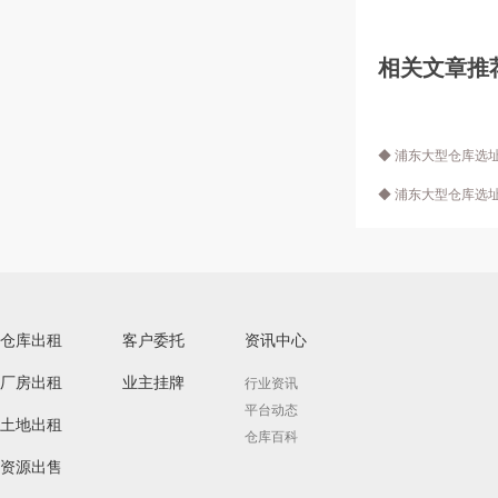
相关文章推
◆ 浦东大型仓库选
◆ 浦东大型仓库选
仓库出租
客户委托
资讯中心
厂房出租
业主挂牌
行业资讯
平台动态
土地出租
仓库百科
资源出售