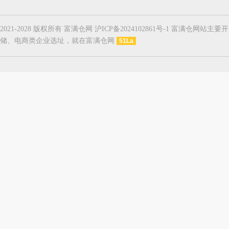
2021-2028 版权所有 富满仓网 沪ICP备2024102861号-1
储、电商类企业选址，就在富满仓网
51La