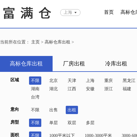
首页
高标仓
上海
当前所在位置：
主页
>
高标仓库出租
>
高标仓库出租
厂房出租
冷库出租
区域
不限
北京
天津
上海
重庆
黑龙江
湖南
湖北
江西
安徽
浙江
福建
台湾
意向
不限
出售
出租
房型
不限
单层
双层
多层
面积
不限
1000平米以下
1000-3000平米
3000-6