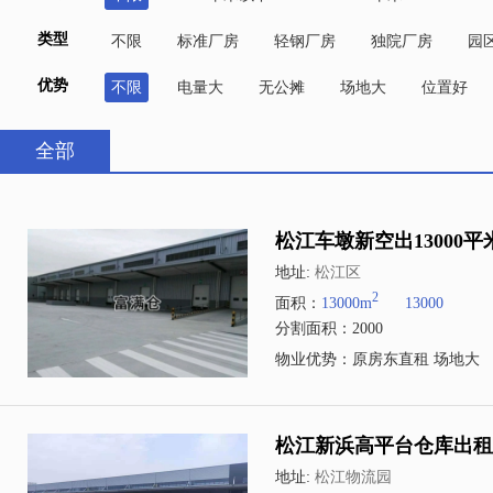
类型
不限
标准厂房
轻钢厂房
独院厂房
园
优势
不限
电量大
无公摊
场地大
位置好
全部
松江车墩新空出13000
地址:
松江区
2
面积：
13000m
13000
分割面积：2000
物业优势：原房东直租 场地大
松江新浜高平台仓库出租2
地址:
松江物流园