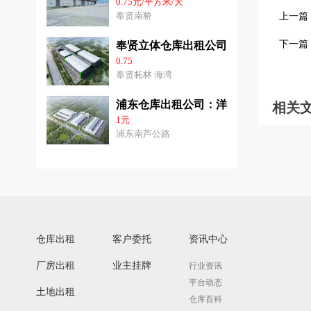
0.75元/平方米/天
奉贤南桥
上一篇
下一篇
奉贤立体仓库出租公司：3千平-3.6万
0.75
奉贤柘林 海湾
浦东仓库出租公司：洋山港31000平方
相关
1元
浦东南芦公路
仓库出租
客户委托
资讯中心
厂房出租
业主挂牌
行业资讯
平台动态
土地出租
仓库百科