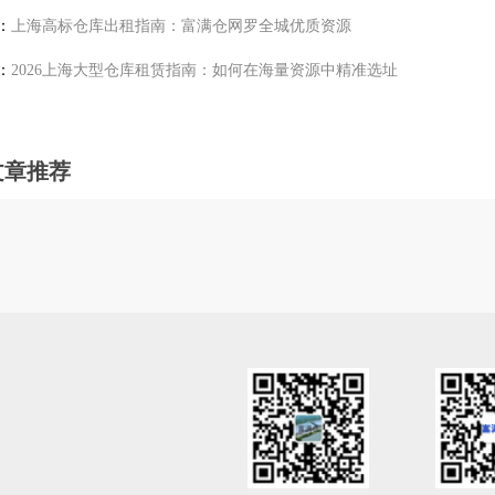
：
上海高标仓库出租指南：富满仓网罗全城优质资源
：
2026上海大型仓库租赁指南：如何在海量资源中精准选址
平方价格实惠原业主利用率高
米高10米原业主适合物流仓储
文章推荐