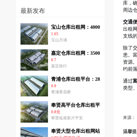
库，
周边
最新发布
交通便
宝山仓库出租网：40000平方米高平台
出租
1.05
支线
宝山月浦
除了
嘉定仓库出租网：35000平方米高标仓
患。
0.7
资源
嘉定徐行
约前
青浦仓库出租平台：28000平方米高平
通过
0.9
类型
青浦香花桥
奉贤高平台仓库出租平台：2千平方米-6
0.8元
来源：
奉贤临港新片平安
奉贤大型仓库出租网站：3千-2.8平方米
温馨提