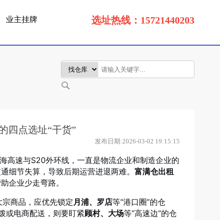
选址热线：15721440203
业主挂牌
的四点选址“干货”
发布日期:2026-03-02 19:15:15
沈海高速与S20外环线，一直是物流企业和制造企业的
交通细节失算，导致后期运营进退两难。
富满仓出租
帮助企业少走弯路。
大宗商品，应优先锁定
月浦、罗店
等“港口圈”的仓
拨或电商配送，则要盯紧
顾村、大场
等“高速边”的仓