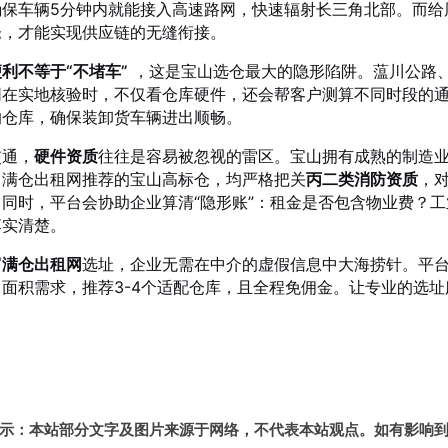
确保车辆5分钟内就能接入高速路网，快速辐射长三角北部。而给
仓，才能实现供应链的无缝衔接。
利不等于“不堵车”
，这是宝山选仓最大的隐形陷阱。蕰川公路、
仓库出租高10米适合物流电商仓储配送
网在实地核验时，不仅看仓库硬件，还会帮客户测算不同时段的
的仓库，确保装卸货车辆进出顺畅。
交通，
硬件资质
往往是容易被忽视的雷区。宝山拥有成熟的制造
库出租原业主无公摊
富满仓出租网推荐的宝山高标仓，均严格把关
丙二类消防资质
，
。同时，平台会协助企业算清“隐形账”：租金是否包含物业费？
落实清楚。
台仓库出租可搭建货架
富满仓出租网
选址，企业无需在中介的虚假信息中大海捞针。平台
、面积需求，推荐3-4个适配仓库，且全程免佣金。让专业的选
.3万平方米原业主丙二类无公摊
高10.5米可搭建货架无公摊无税收
示：本站部分文字及图片来源于网络，不代表本站观点。如有影响