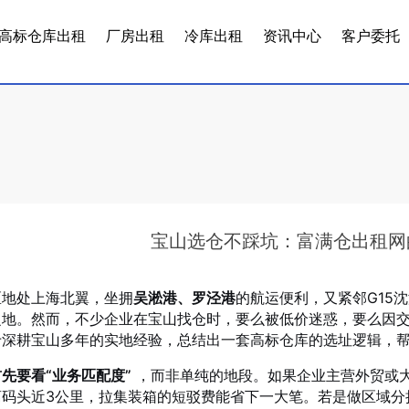
高标仓库出租
厂房出租
冷库出租
资讯中心
客户委托
宝山选仓不踩坑：富满仓出租网
区地处上海北翼，坐拥
吴淞港、罗泾港
的航运便利，又紧邻G15
之地。然而，不少企业在宝山找仓时，要么被低价迷惑，要么因
于深耕宝山多年的实地经验，总结出一套高标仓库的选址逻辑，
先要看“业务匹配度”
，而非单纯的地段。如果企业主营外贸或
离码头近3公里，拉集装箱的短驳费能省下一大笔。若是做区域分