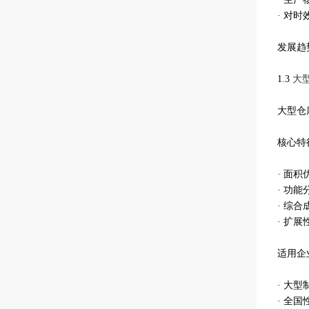
· 对
发展趋
1.3
大
大型仓
核心特
· 面
· 功
· 综
· 扩
适用企
· 大
· 全