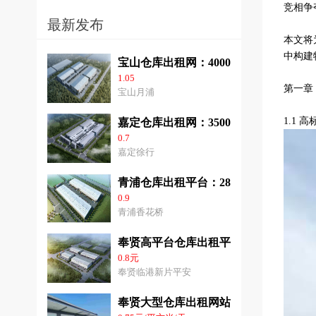
竞相争
最新发布
本文将
中构建
宝山仓库出租网：40000平方米高平台
1.05
第一章
宝山月浦
1.1 
嘉定仓库出租网：35000平方米高标仓
0.7
嘉定徐行
青浦仓库出租平台：28000平方米高平
0.9
青浦香花桥
奉贤高平台仓库出租平台：2千平方米-6
0.8元
奉贤临港新片平安
奉贤大型仓库出租网站：3千-2.8平方米