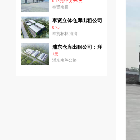
0.75元/平方米/天
奉贤南桥
奉贤立体仓库出租公司：3千平-3.6万
0.75
奉贤柘林 海湾
浦东仓库出租公司：洋山港31000平方
1元
浦东南芦公路