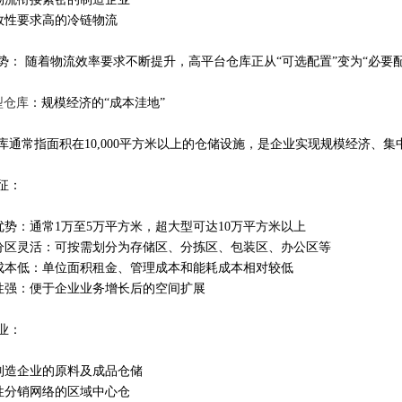
时效性要求高的冷链物流
势： 随着物流效率要求不断提升，高平台仓库正从“可选配置”变为“必要
型仓库
：规模经济的“成本洼地”
库通常指面积在10,000平方米以上的仓储设施，是企业实现规模经济、
征：
积优势：通常1万至5万平方米，超大型可达10万平方米以上
能分区灵活：可按需划分为存储区、分拣区、包装区、办公区等
合成本低：单位面积租金、管理成本和能耗成本相对较低
展性强：便于企业业务增长后的空间扩展
业：
型制造企业的原料及成品仓储
国性分销网络的区域中心仓