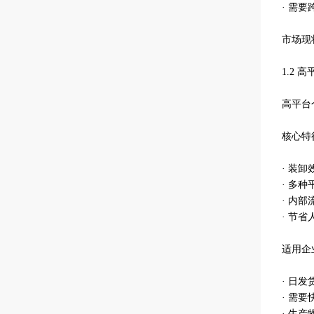
· 需
市场现
1.2
高平台
核心特
· 装
· 多
· 内
· 节
适用企
· 日
· 需
· 生