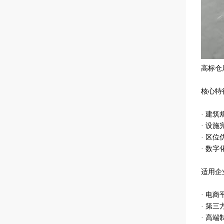
高标仓
核心特
· 建
· 设
· 区
· 数
适用企
· 电
· 第
· 高