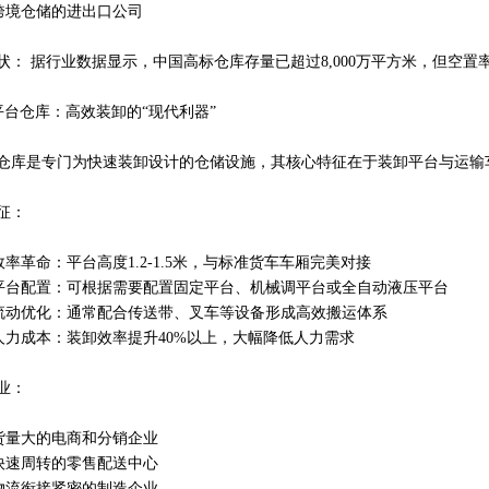
要跨境仓储的进出口公司
状： 据行业数据显示，中国高标仓库存量已超过8,000万平方米，但空
 高平台仓库：高效装卸的“现代利器”
仓库是专门为快速装卸设计的仓储设施，其核心特征在于装卸平台与运输
征：
卸效率革命：平台高度1.2-1.5米，与标准货车车厢完美对接
种平台配置：可根据需要配置固定平台、机械调平台或全自动液压平台
部流动优化：通常配合传送带、叉车等设备形成高效搬运体系
省人力成本：装卸效率提升40%以上，大幅降低人力需求
业：
发货量大的电商和分销企业
要快速周转的零售配送中心
产物流衔接紧密的制造企业