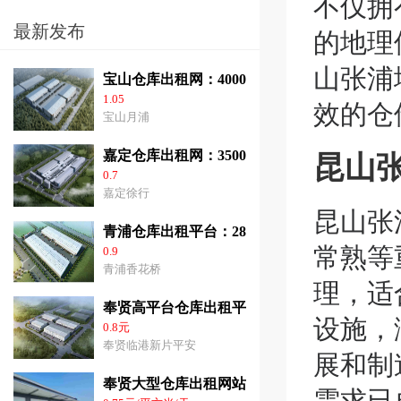
不仅拥
最新发布
的地理
山张浦
宝山仓库出租网：40000平方米高平台仓库出
1.05
效的仓
宝山月浦
昆山
嘉定仓库出租网：35000平方米高标仓库出租
0.7
嘉定徐行
昆山张
青浦仓库出租平台：28000平方米高平台仓库
常熟等
0.9
青浦香花桥
理，适
奉贤高平台仓库出租平台：2千平方米-6.3万
设施，
0.8元
奉贤临港新片平安
展和制
奉贤大型仓库出租网站：3千-2.8平方米高10.
需求已