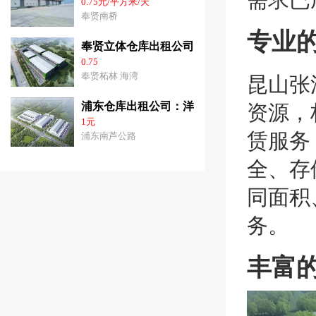
0.75元/平方米/天
奉贤南桥
专业
奉贤立体仓库出租公司：3千平-3.6万平方价
0.75
昆山张
奉贤柘林 海湾
资源
，
浦东仓库出租公司：洋山港31000平方米高10
1元
赁服务
浦东南芦公路
全、存
同面积
务。
丰富