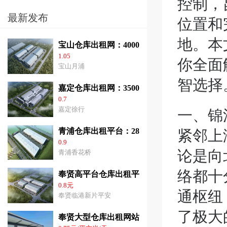
控制，
最新发布
位置和
地。本
宝山仓库出租网：40000平方米高平台仓库出
1.05
你全面
宝山月浦
智选择
嘉定仓库出租网：35000平方米高标仓库出租
0.7
一、锦
嘉定徐行
紧邻上
青浦仓库出租平台：28000平方米高平台仓库
0.9
论是向
青浦香花桥
络都十
奉贤高平台仓库出租平台：2千平方米-6.3万
0.8元
通枢纽
奉贤临港新片平安
了极大
奉贤大型仓库出租网站：3千-2.8平方米高10.