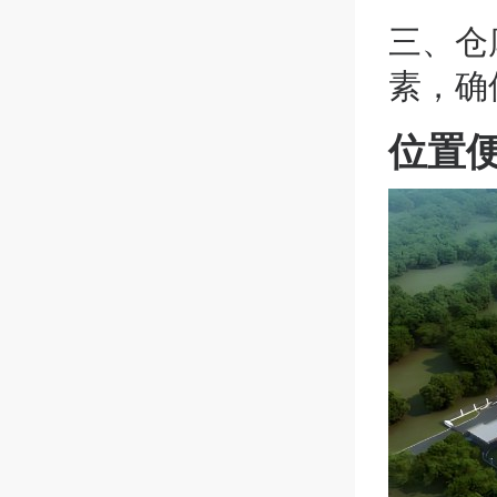
三、
仓
素，确
位置