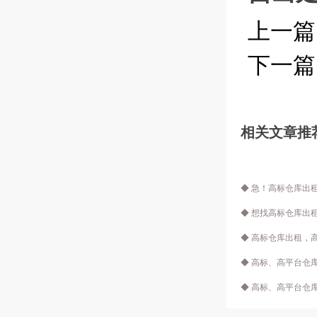
上一篇
下一篇
相关文章推
◆ 急！高标仓库出
◆ 想找高标仓库出
◆ 高标仓库出租，
◆ 高标、高平台仓
◆ 高标、高平台仓