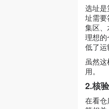
选址是
址需要
集区、
理想的
低了运
虽然这
用。
2.核
在看仓