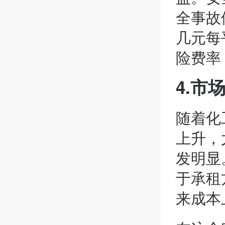
全事故
几元每
险费率
4.市
随着化
上升，
发明显
于承租
来成本