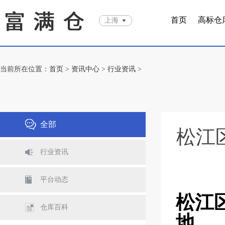
首页
高标仓
上海
当前所在位置：
首页
>
资讯中心
>
行业资讯
>
全部
松江
行业资讯
平台动态
松江
仓库百科
地