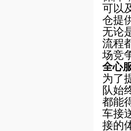
可以
仓提
无论
流程
场竞
全心
为了
队始
都能
车接
接的