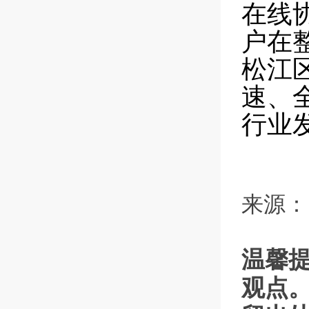
在线
户在
松江
速、
行业
来源：
温馨
观点