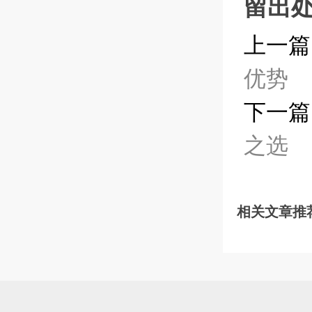
留出
上一篇
优势
下一篇
之选
相关文章推