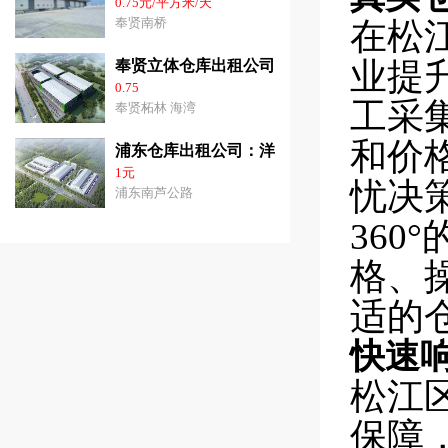
0.75元/平方米/天
奉贤南桥
在松
业提
奉贤立体仓库出租公司：3千平-3.6万平方价
0.75
工采
奉贤柘林 海湾
和价
浦东仓库出租公司：洋山港31000平方米高10
1元
忧决
浦东南芦公路
36
格、
适的
快速
松江
保障