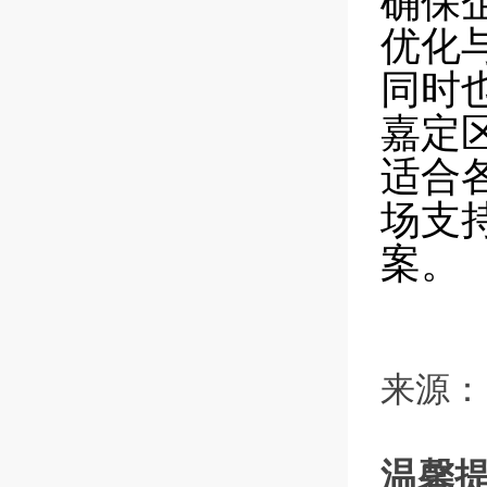
确保
优化
同时
嘉定
适合
场支
案。
来源：
温馨