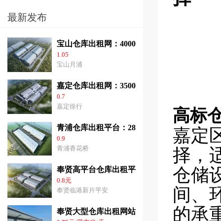
最新发布
宝山仓库出租网：40000平方米高平台仓库出
1.05
宝山月浦
嘉定仓库出租网：35000平方米高标仓库出租
0.7
嘉定徐行
高标
青浦仓库出租平台：28000平方米高平台仓库
嘉定
0.9
青浦香花桥
择，
仓储
奉贤高平台仓库出租平台：2千平方米-6.3万
0.8元
间、
奉贤临港新片平安
的承
奉贤大型仓库出租网站：3千-2.8平方米高10.