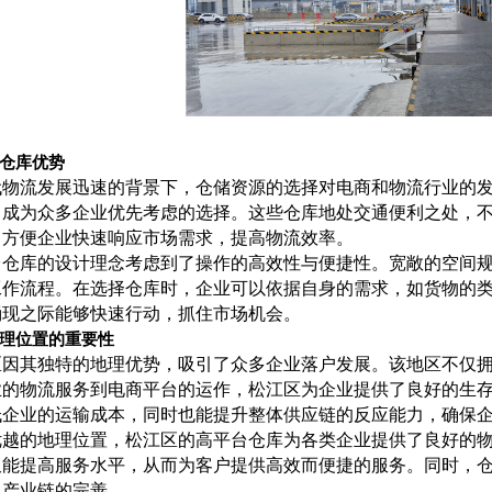
仓库出租高10米适合物流电商仓储配送
仓库优势
代物流发展迅速的背景下，仓储资源的选择对电商和物流行业的
库出租原业主无公摊
，成为众多企业优先考虑的选择。这些仓库地处交通便利之处，
，方便企业快速响应市场需求，提高物流效率。
台仓库的设计理念考虑到了操作的高效性与便捷性。宽敞的空间
台仓库出租可搭建货架
工作流程。在选择仓库时，企业可以依据自身的需求，如货物的
涌现之际能够快速行动，抓住市场机会。
理位置的重要性
区因其独特的地理优势，吸引了众多企业落户发展。该地区不仅
.3万平方米原业主丙二类无公摊
业的物流服务到电商平台的运作，松江区为企业提供了良好的生
低企业的运输成本，同时也能提升整体供应链的反应能力，确保
优越的地理位置，松江区的高平台仓库为各类企业提供了良好的
又能提高服务水平，从而为客户提供高效而便捷的服务。同时，
高10.5米可搭建货架无公摊无税收
了产业链的完善。