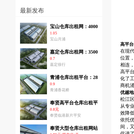
最新发布
宝山仓库出租网：40000平方米高平台
1.05
宝山月浦
高平台
在现
嘉定仓库出租网：35000平方米高标仓
位置
0.7
嘉定徐行
相连
高平
青浦仓库出租平台：28000平方米高平
化了
0.9
商机
青浦香花桥
优越地
松江
奉贤高平台仓库出租平台：2千平方米-6
从专
0.8元
效降
奉贤临港新片平安
依托
间，
奉贤大型仓库出租网站：3千-2.8平方米
促进