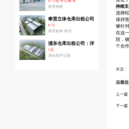
0.75元/平方米/天
持续支
奉贤南桥
选择
奉贤立体仓库出租公司：3千平-3.6万
保持
0.75
够针
奉贤柘林 海湾
在这
段，
浦东仓库出租公司：洋山港31000平方
个合
1元
浦东南芦公路
来源：
温馨提
上一篇
下一篇