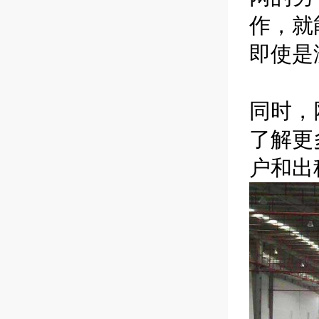
作，就
即使是
同时，
了解更
户和出