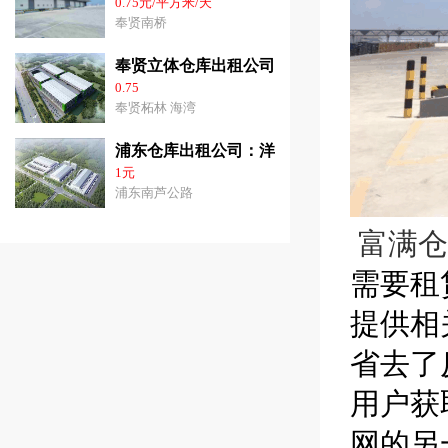
0.75元/平方米/天
奉贤南桥
奉贤立体仓库出租公司：3千平-3.6万平方价
0.75
奉贤柘林 海湾
浦东仓库出租公司：洋山港31000平方米高10
1元
浦东南芦公路
富满仓
需要租
提供相
省去了
用户获
网的另