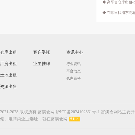
◆ 高平台仓库出租
◆ 在哪里找浦东高
仓库出租
客户委托
资讯中心
厂房出租
业主挂牌
行业资讯
平台动态
土地出租
仓库百科
资源出售
2021-2028 版权所有 富满仓网 沪ICP备2024102861号-1
储、电商类企业选址，就在富满仓网
51La