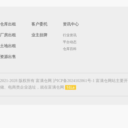
仓库出租
客户委托
资讯中心
厂房出租
业主挂牌
行业资讯
平台动态
土地出租
仓库百科
资源出售
2021-2028 版权所有 富满仓网 沪ICP备2024102861号-1
储、电商类企业选址，就在富满仓网
51La