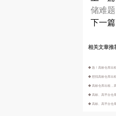
储难题
下一篇
相关文章推
◆ 急！高标仓库出
◆ 想找高标仓库出
◆ 高标仓库出租，
◆ 高标、高平台仓
◆ 高标、高平台仓