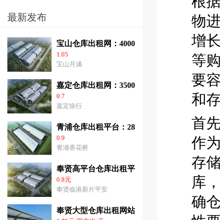
根
最新发布
物
增长
宝山仓库出租网：40000平方米高平台仓库出
1.05
等
宝山月浦
要
嘉定仓库出租网：35000平方米高标仓库出租
和
0.7
嘉定徐行
首
青浦仓库出租平台：28000平方米高平台仓库
0.9
作
青浦香花桥
存
奉贤高平台仓库出租平台：2千平方米-6.3万
库
0.8元
奉贤临港新片平安
确
奉贤大型仓库出租网站：3千-2.8平方米高10.