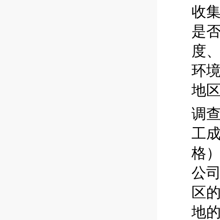
收
是
度
环
地
调
工
格
公
区
地