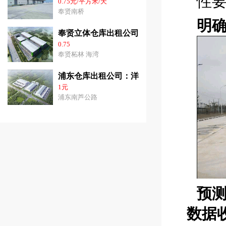
性
0.75元/平方米/天
奉贤南桥
明
奉贤立体仓库出租公司：3千平-3.6万平方价
0.75
奉贤柘林 海湾
浦东仓库出租公司：洋山港31000平方米高10
1元
浦东南芦公路
预
数据