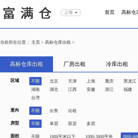
首页
高标仓
上海
当前所在位置：
主页
>
高标仓库出租
>
高标仓库出租
厂房出租
冷库出租
区域
不限
北京
天津
上海
重庆
黑龙江
湖南
湖北
江西
安徽
浙江
福建
台湾
意向
不限
出售
出租
房型
不限
单层
双层
多层
面积
不限
1000平米以下
1000-3000平米
3000-6