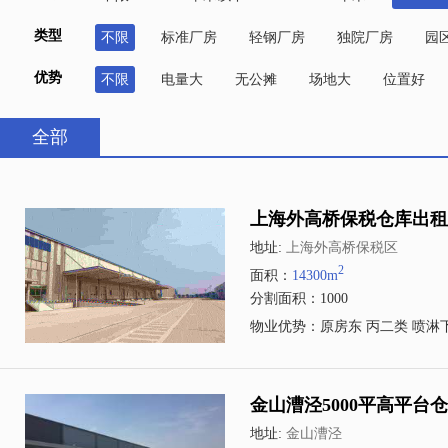
类型
不限
标准厂房
轻钢厂房
独院厂房
园
优势
不限
电量大
无公摊
场地大
位置好
全部
上海外高桥保税仓库出租1
地址:
上海外高桥保税区
2
面积：
14300m
分割面积：1000
物业优势：原房东 丙二类 喷淋
金山漕泾5000平高平台
地址:
金山漕泾