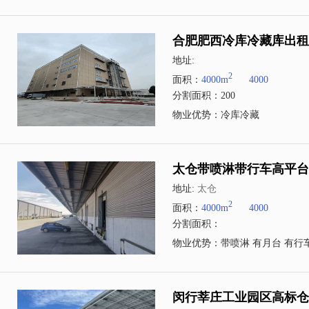
合肥肥西冷库冷藏库出租2
地址:
2
面积：
4000m
4000
分割面积：200
物业优势：冷库冷藏
太仓带喷淋带行车高平台
地址:
太仓
2
面积：
4000m
4000
分割面积：
物业优势：带喷淋 有月台 有行
闵行莘庄工业园区高标仓