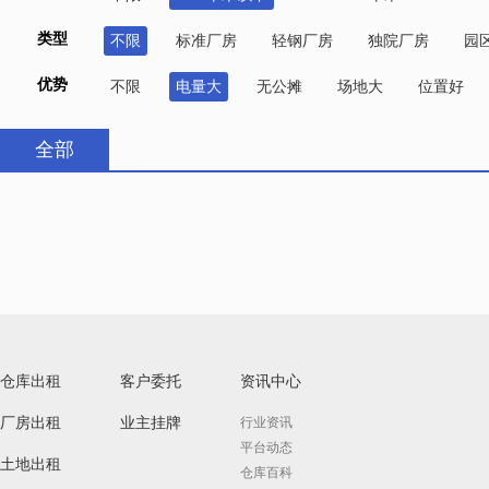
类型
不限
标准厂房
轻钢厂房
独院厂房
园
优势
不限
电量大
无公摊
场地大
位置好
全部
仓库出租
客户委托
资讯中心
厂房出租
业主挂牌
行业资讯
平台动态
土地出租
仓库百科