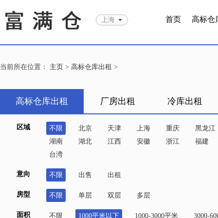
首页
高标仓
上海
当前所在位置：
主页
>
高标仓库出租
>
高标仓库出租
厂房出租
冷库出租
区域
不限
北京
天津
上海
重庆
黑龙江
湖南
湖北
江西
安徽
浙江
福建
台湾
意向
不限
出售
出租
房型
不限
单层
双层
多层
面积
不限
1000平米以下
1000-3000平米
3000-6