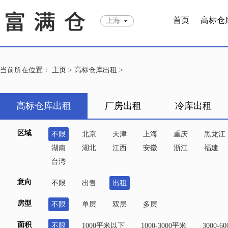
首页
高标仓
上海
当前所在位置：
主页
>
高标仓库出租
>
高标仓库出租
厂房出租
冷库出租
区域
不限
北京
天津
上海
重庆
黑龙江
湖南
湖北
江西
安徽
浙江
福建
台湾
意向
不限
出售
出租
房型
不限
单层
双层
多层
面积
不限
1000平米以下
1000-3000平米
3000-6