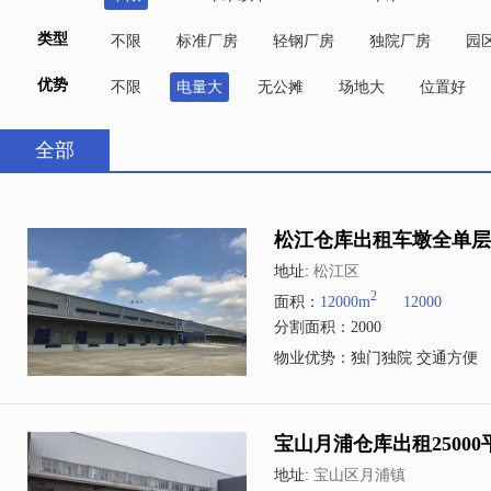
类型
不限
标准厂房
轻钢厂房
独院厂房
园
优势
不限
电量大
无公摊
场地大
位置好
全部
松江仓库出租车墩全单层1
地址:
松江区
2
面积：
12000m
12000
分割面积：2000
物业优势：独门独院 交通方便
宝山月浦仓库出租2500
地址:
宝山区月浦镇