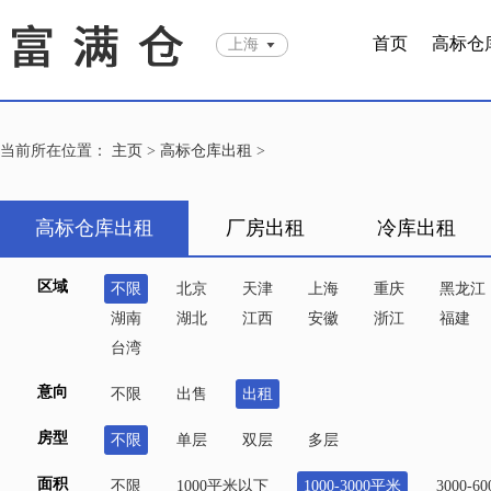
首页
高标仓
上海
当前所在位置：
主页
>
高标仓库出租
>
高标仓库出租
厂房出租
冷库出租
区域
不限
北京
天津
上海
重庆
黑龙江
湖南
湖北
江西
安徽
浙江
福建
台湾
意向
不限
出售
出租
房型
不限
单层
双层
多层
面积
不限
1000平米以下
1000-3000平米
3000-6