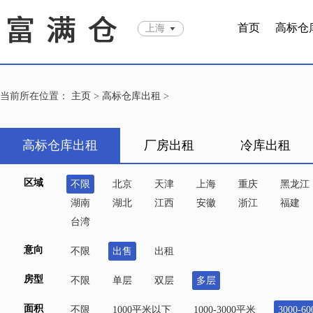
首页
高标仓
上海
当前所在位置：
主页
>
高标仓库出租
>
高标仓库出租
厂房出租
冷库出租
区域
不限
北京
天津
上海
重庆
黑龙江
湖南
湖北
江西
安徽
浙江
福建
台湾
意向
不限
出售
出租
房型
不限
单层
双层
多层
面积
不限
1000平米以下
1000-3000平米
3000-6