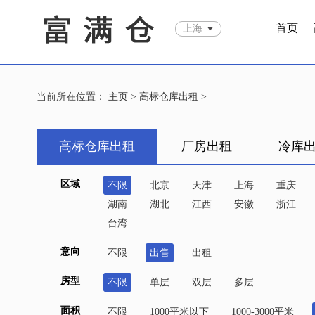
首页
上海
当前所在位置：
主页
>
高标仓库出租
>
高标仓库出租
厂房出租
冷库
区域
不限
北京
天津
上海
重庆
湖南
湖北
江西
安徽
浙江
台湾
意向
不限
出售
出租
房型
不限
单层
双层
多层
面积
不限
1000平米以下
1000-3000平米