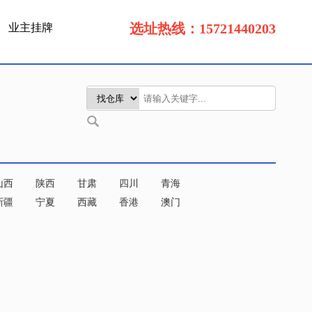
选址热线：15721440203
业主挂牌
山西
陕西
甘肃
四川
青海
新疆
宁夏
西藏
香港
澳门