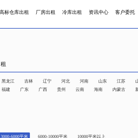
高标仓库出租
厂房出租
冷库出租
资讯中心
客户委托
出租
黑龙江
吉林
辽宁
河北
河南
山东
江苏
福建
广东
广西
贵州
云南
海南
内蒙古
3000-6000平米
6000-10000平米
10000平米以上