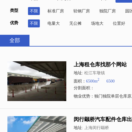
类型
不限
标准厂房
轻钢厂房
独院厂房
园
优势
不限
电量大
无公摊
场地大
位置好
全部
上海租仓库找那个网站
地址:
松江车墩镇
2
面积：
6500m
6500
分割面积：
物业优势：独门独院单层仓库原
闵行颛桥汽车配件仓库出租
地址:
上海闵行颛桥