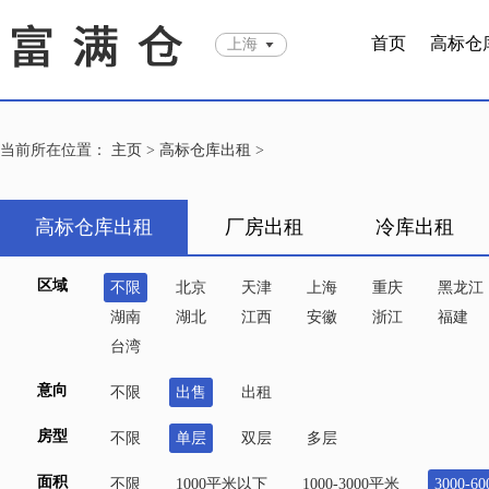
首页
高标仓
上海
当前所在位置：
主页
>
高标仓库出租
>
高标仓库出租
厂房出租
冷库出租
区域
不限
北京
天津
上海
重庆
黑龙江
湖南
湖北
江西
安徽
浙江
福建
台湾
意向
不限
出售
出租
房型
不限
单层
双层
多层
面积
不限
1000平米以下
1000-3000平米
3000-6