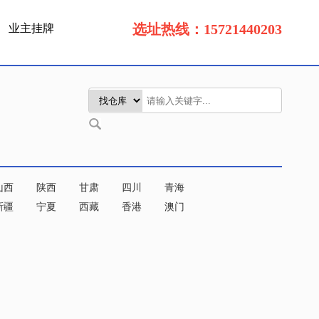
选址热线：15721440203
业主挂牌
山西
陕西
甘肃
四川
青海
新疆
宁夏
西藏
香港
澳门