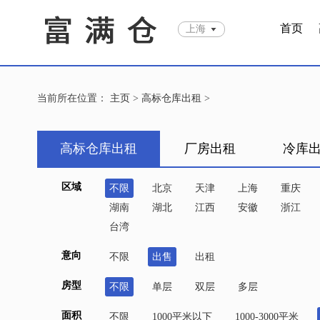
首页
上海
当前所在位置：
主页
>
高标仓库出租
>
高标仓库出租
厂房出租
冷库
区域
不限
北京
天津
上海
重庆
湖南
湖北
江西
安徽
浙江
台湾
意向
不限
出售
出租
房型
不限
单层
双层
多层
面积
不限
1000平米以下
1000-3000平米