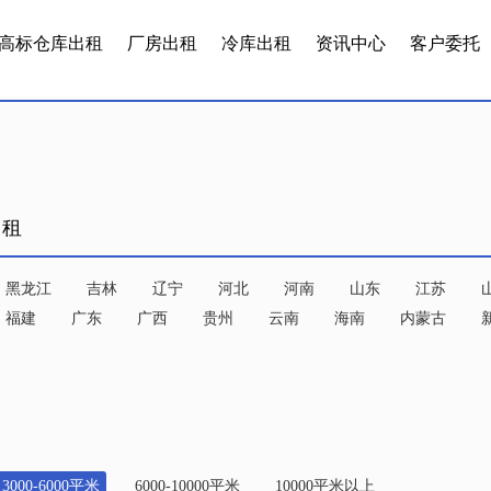
高标仓库出租
厂房出租
冷库出租
资讯中心
客户委托
出租
黑龙江
吉林
辽宁
河北
河南
山东
江苏
福建
广东
广西
贵州
云南
海南
内蒙古
3000-6000平米
6000-10000平米
10000平米以上