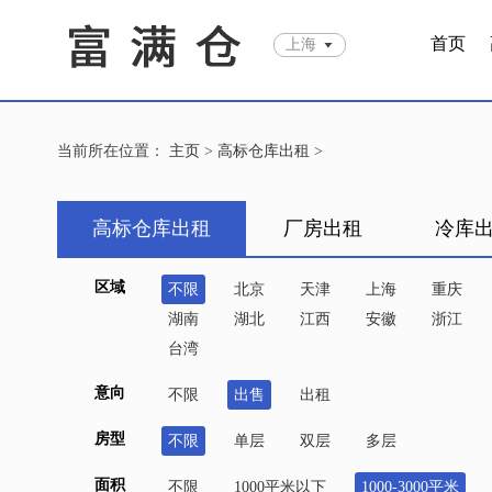
首页
上海
当前所在位置：
主页
>
高标仓库出租
>
高标仓库出租
厂房出租
冷库
区域
不限
北京
天津
上海
重庆
湖南
湖北
江西
安徽
浙江
台湾
意向
不限
出售
出租
房型
不限
单层
双层
多层
面积
不限
1000平米以下
1000-3000平米