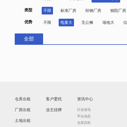
类型
不限
标准厂房
轻钢厂房
独院厂房
优势
不限
电量大
无公摊
场地大
全部
仓库出租
客户委托
资讯中心
厂房出租
业主挂牌
行业资讯
平台动态
土地出租
仓库百科