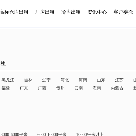
高标仓库出租
厂房出租
冷库出租
资讯中心
客户委托
出租
黑龙江
吉林
辽宁
河北
河南
山东
江苏
福建
广东
广西
贵州
云南
海南
内蒙古
3000-6000平米
6000-10000平米
10000平米以上