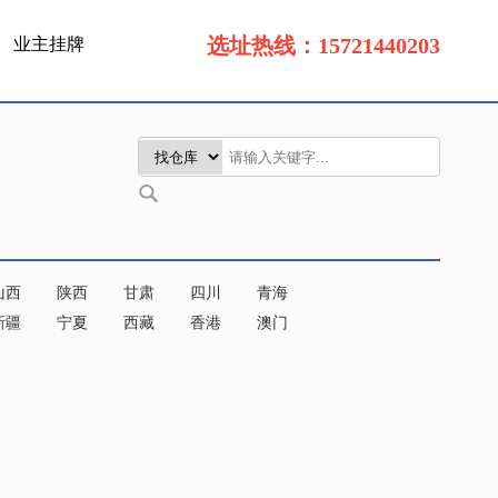
选址热线：15721440203
业主挂牌
山西
陕西
甘肃
四川
青海
新疆
宁夏
西藏
香港
澳门