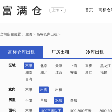
首页
高标仓
上海
当前所在位置：
主页
>
高标仓库出租
>
高标仓库出租
厂房出租
冷库出租
区域
不限
北京
天津
上海
重庆
黑龙江
湖南
湖北
江西
安徽
浙江
福建
台湾
意向
不限
出售
出租
房型
不限
单层
双层
多层
面积
不限
1000平米以下
1000-3000平米
3000-6