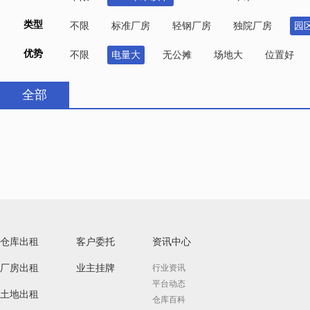
类型
不限
标准厂房
轻钢厂房
独院厂房
园
优势
不限
电量大
无公摊
场地大
位置好
全部
仓库出租
客户委托
资讯中心
厂房出租
业主挂牌
行业资讯
平台动态
土地出租
仓库百科