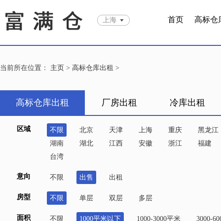
首页
高标仓
上海
当前所在位置：
主页
>
高标仓库出租
>
高标仓库出租
厂房出租
冷库出租
区域
不限
北京
天津
上海
重庆
黑龙江
湖南
湖北
江西
安徽
浙江
福建
台湾
意向
不限
出售
出租
房型
不限
单层
双层
多层
面积
不限
1000平米以下
1000-3000平米
3000-6