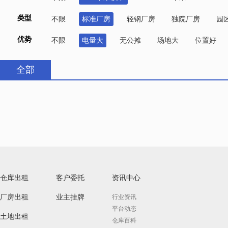
类型
不限
标准厂房
轻钢厂房
独院厂房
园
优势
不限
电量大
无公摊
场地大
位置好
全部
仓库出租
客户委托
资讯中心
厂房出租
业主挂牌
行业资讯
平台动态
土地出租
仓库百科