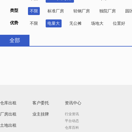
类型
不限
标准厂房
轻钢厂房
独院厂房
园
优势
不限
电量大
无公摊
场地大
位置好
全部
仓库出租
客户委托
资讯中心
厂房出租
业主挂牌
行业资讯
平台动态
土地出租
仓库百科