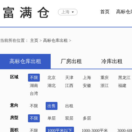
首页
高标仓
上海
当前所在位置：
主页
>
高标仓库出租
>
高标仓库出租
厂房出租
冷库出租
区域
不限
北京
天津
上海
重庆
黑龙江
湖南
湖北
江西
安徽
浙江
福建
台湾
意向
不限
出售
出租
房型
不限
单层
双层
多层
面积
不限
1000平米以下
1000-3000平米
3000-6