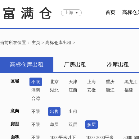
首页
高标仓
上海
当前所在位置：
主页
>
高标仓库出租
>
高标仓库出租
厂房出租
冷库出租
区域
不限
北京
天津
上海
重庆
黑龙江
湖南
湖北
江西
安徽
浙江
福建
台湾
意向
不限
出售
出租
房型
不限
单层
双层
多层
面积
不限
1000平米以下
1000-3000平米
3000-6