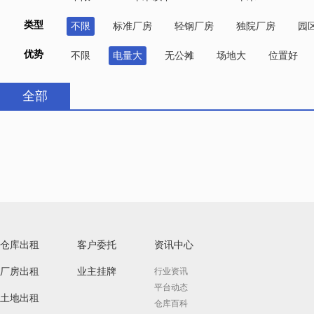
类型
不限
标准厂房
轻钢厂房
独院厂房
园
优势
不限
电量大
无公摊
场地大
位置好
全部
仓库出租
客户委托
资讯中心
厂房出租
业主挂牌
行业资讯
平台动态
土地出租
仓库百科