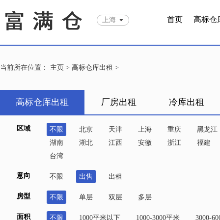
首页
高标仓
上海
当前所在位置：
主页
>
高标仓库出租
>
高标仓库出租
厂房出租
冷库出租
区域
不限
北京
天津
上海
重庆
黑龙江
湖南
湖北
江西
安徽
浙江
福建
台湾
意向
不限
出售
出租
房型
不限
单层
双层
多层
面积
不限
1000平米以下
1000-3000平米
3000-6