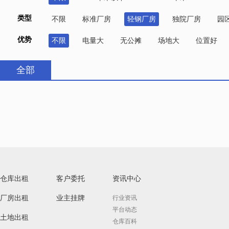
类型
不限
标准厂房
轻钢厂房
独院厂房
园
优势
不限
电量大
无公摊
场地大
位置好
全部
仓库出租
客户委托
资讯中心
厂房出租
业主挂牌
行业资讯
平台动态
土地出租
仓库百科