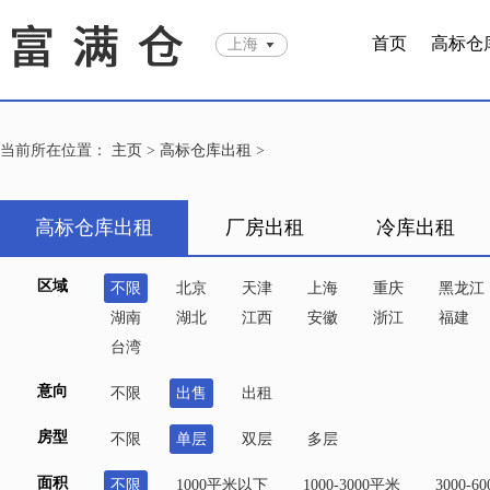
首页
高标仓
上海
当前所在位置：
主页
>
高标仓库出租
>
高标仓库出租
厂房出租
冷库出租
区域
不限
北京
天津
上海
重庆
黑龙江
湖南
湖北
江西
安徽
浙江
福建
台湾
意向
不限
出售
出租
房型
不限
单层
双层
多层
面积
不限
1000平米以下
1000-3000平米
3000-6