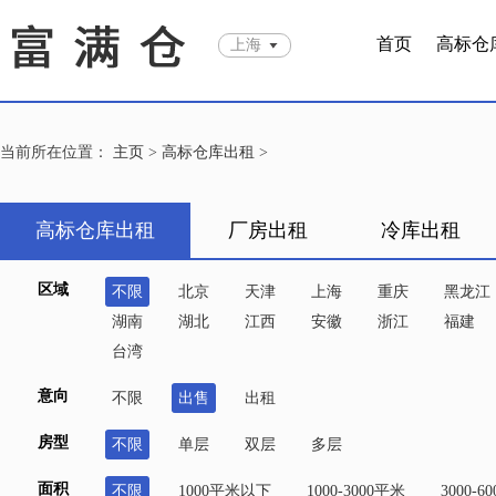
首页
高标仓
上海
当前所在位置：
主页
>
高标仓库出租
>
高标仓库出租
厂房出租
冷库出租
区域
不限
北京
天津
上海
重庆
黑龙江
湖南
湖北
江西
安徽
浙江
福建
台湾
意向
不限
出售
出租
房型
不限
单层
双层
多层
面积
不限
1000平米以下
1000-3000平米
3000-6