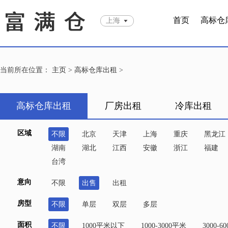
首页
高标仓
上海
当前所在位置：
主页
>
高标仓库出租
>
高标仓库出租
厂房出租
冷库出租
区域
不限
北京
天津
上海
重庆
黑龙江
湖南
湖北
江西
安徽
浙江
福建
台湾
意向
不限
出售
出租
房型
不限
单层
双层
多层
面积
不限
1000平米以下
1000-3000平米
3000-6