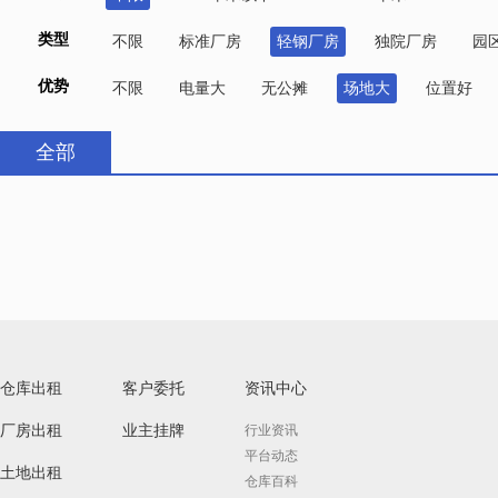
类型
不限
标准厂房
轻钢厂房
独院厂房
园
优势
不限
电量大
无公摊
场地大
位置好
全部
仓库出租
客户委托
资讯中心
厂房出租
业主挂牌
行业资讯
平台动态
土地出租
仓库百科