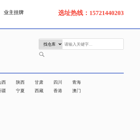
选址热线：15721440203
业主挂牌
山西
陕西
甘肃
四川
青海
新疆
宁夏
西藏
香港
澳门