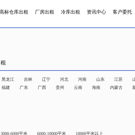
高标仓库出租
厂房出租
冷库出租
资讯中心
客户委托
出租
黑龙江
吉林
辽宁
河北
河南
山东
江苏
福建
广东
广西
贵州
云南
海南
内蒙古
3000-6000平米
6000-10000平米
10000平米以上