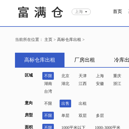
首页
上海
当前所在位置：
主页
>
高标仓库出租
>
高标仓库出租
厂房出租
冷库
区域
不限
北京
天津
上海
重庆
湖南
湖北
江西
安徽
浙江
台湾
意向
不限
出售
出租
房型
不限
单层
双层
多层
面积
不限
1000平米以下
1000-3000平米