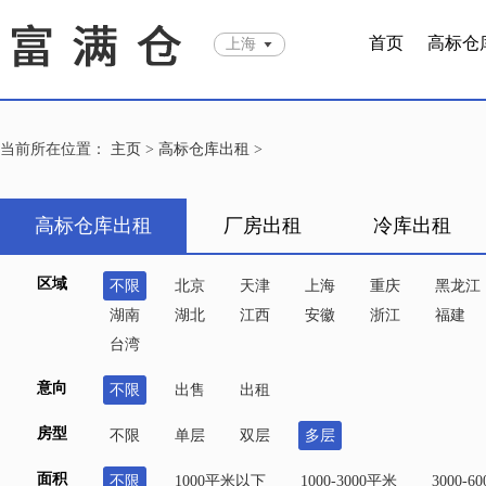
首页
高标仓
上海
当前所在位置：
主页
>
高标仓库出租
>
高标仓库出租
厂房出租
冷库出租
区域
不限
北京
天津
上海
重庆
黑龙江
湖南
湖北
江西
安徽
浙江
福建
台湾
意向
不限
出售
出租
房型
不限
单层
双层
多层
面积
不限
1000平米以下
1000-3000平米
3000-6