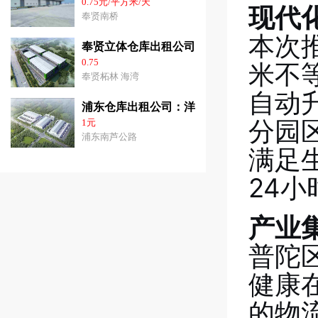
0.75元/平方米/天
现代
奉贤南桥
本次推
奉贤立体仓库出租公司：3千平-3.6万平方价
0.75
米不
奉贤柘林 海湾
自动
浦东仓库出租公司：洋山港31000平方米高10
分园
1元
浦东南芦公路
满足
24
产业
普陀
健康
的物