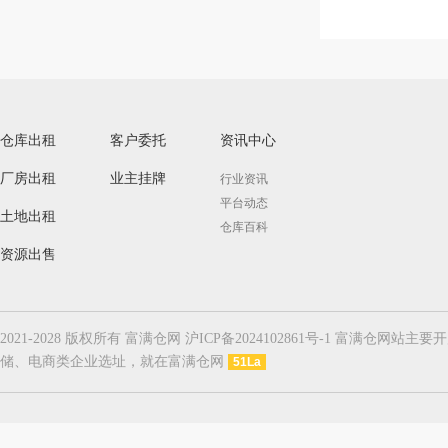
仓库出租
客户委托
资讯中心
厂房出租
业主挂牌
行业资讯
平台动态
土地出租
仓库百科
资源出售
2021-2028 版权所有 富满仓网 沪ICP备2024102861号-1
储、电商类企业选址，就在富满仓网
51La