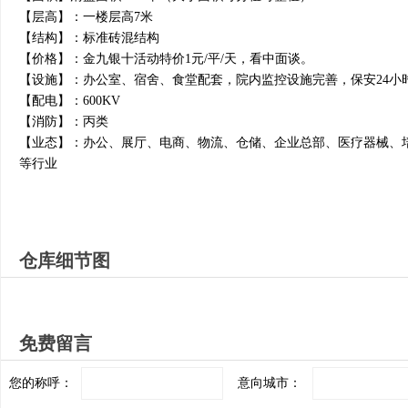
【层高】：一楼层高7米
【结构】：标准砖混结构
【价格】：金九银十活动特价1元/平/天，看中面谈。
【设施】：办公室、宿舍、食堂配套，院内监控设施完善，保安24小
【配电】：600KV
【消防】：丙类
【业态】：办公、展厅、电商、物流、仓储、企业总部、医疗器械、
等行业
仓库细节图
免费留言
您的称呼：
意向城市：