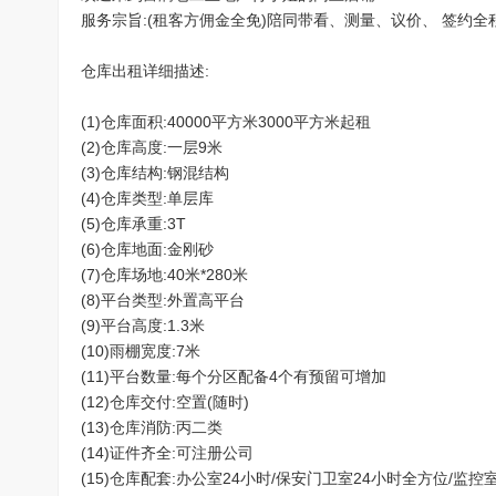
服务宗旨:(租客方佣金全免)陪同带看、测量、议价、 签约全
仓库出租详细描述:
(1)仓库面积:40000平方米3000平方米起租
(2)仓库高度:一层9米
(3)仓库结构:钢混结构
(4)仓库类型:
单层库
(5)仓库承重:3T
(6)仓库地面:金刚砂
(7)仓库场地:40米*280米
(8)平台类型:外置高平台
(9)平台高度:1.3米
(10)雨棚宽度:7米
(11)平台数量:每个分区配备4个有预留可增加
(12)仓库交付:空置(随时)
(13)
仓库消防
:丙二类
(14)证件齐全:可注册公司
(15)仓库配套:办公室24小时/保安门卫室24小时全方位/监控