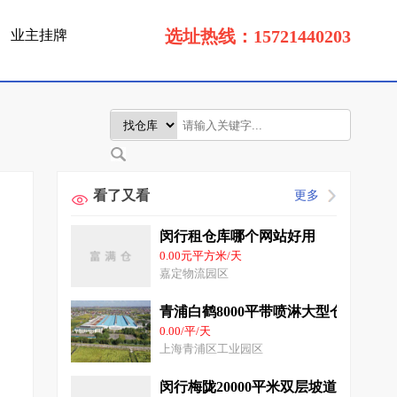
选址热线：15721440203
业主挂牌
看了又看
更多
闵行租仓库哪个网站好用
0.00元平方米/天
嘉定物流园区
青浦白鹤8000平带喷淋大型仓库出
0.00/平/天
上海青浦区工业园区
闵行梅陇20000平米双层坡道库层高