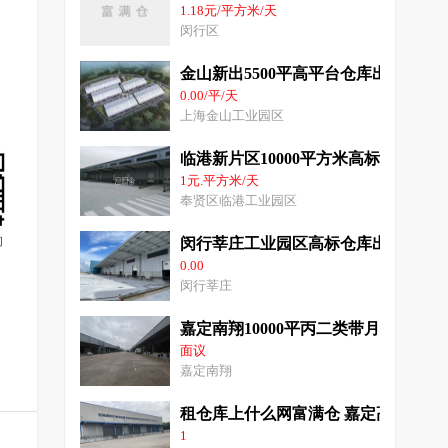
1.18元/平方米/天
闵行区
金山新出5500平高平台仓库出租
0.00/平/天
上海金山工业园区
临港新片区10000平方米高标准厂房
1元.平方米/天
奉贤区临港工业园区
询
闵行莘庄工业园区高标仓库出租4千平
0.00
闵行莘庄
嘉定南翔10000平丙二类带月台雨棚
面议
嘉定南翔
租仓库上什么网富满仓 嘉定高平台仓
1