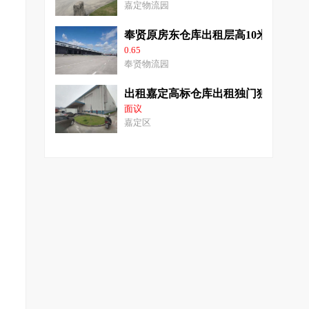
嘉定物流园
奉贤原房东仓库出租层高10米消防丙二类
0.65
奉贤物流园
出租嘉定高标仓库出租独门独院1200
面议
嘉定区