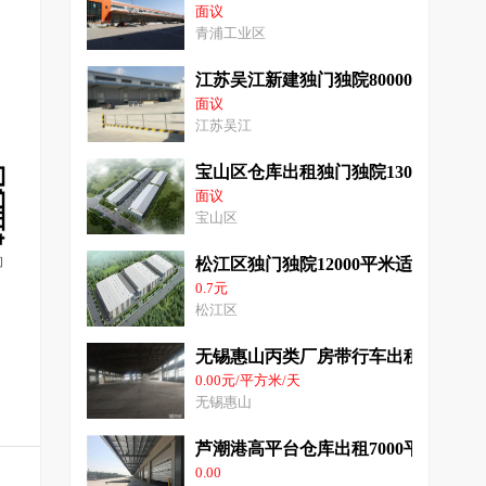
面议
青浦工业区
江苏吴江新建独门独院80000平米高
面议
江苏吴江
宝山区仓库出租独门独院13000平米
面议
宝山区
询
松江区独门独院12000平米适合物流
0.7元
松江区
无锡惠山丙类厂房带行车出租10000
0.00元/平方米/天
无锡惠山
芦潮港高平台仓库出租7000平高9米
0.00