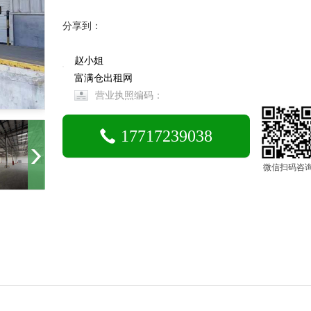
分享到：
赵小姐
富满仓出租网
营业执照编码：
17717239038
微信扫码咨