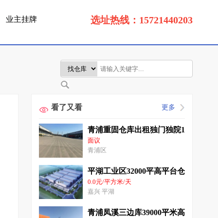
选址热线：15721440203
业主挂牌
看了又看
更多
青浦重固仓库出租独门独院15000平
面议
青浦区
平湖工业区32000平高平台仓库出租
0.0元/平方米/天
嘉兴 平湖
青浦凤溪三边库39000平米高10米独