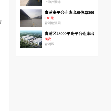
上海芦潮港
青浦高平台仓库出租信息50000平方高
0.85元
货
青浦物流园
适
青浦区28000平高平台仓库出租无公
面议
青浦区