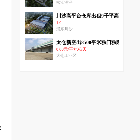
松江洞泾
川沙高平台仓库出租9千平高10米适
1.0
浦东川沙
太仓新空出8500平米独门独院仓库出
0.00元/平方米/天
太仓工业区
陀