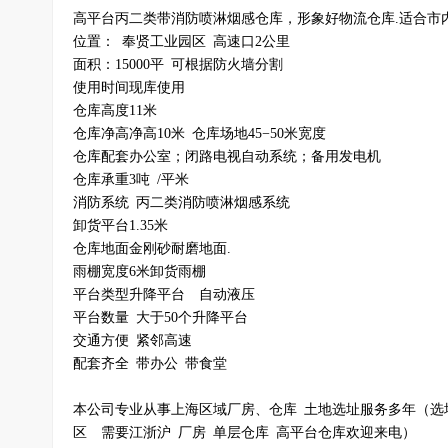
高平台丙二类带消防喷淋烟感仓库，形象好
物流仓库
.适合市
位置： 奉贤
工业园
区 高速口2公里
面积：15000平 可根据防火墙分割
使用时间现库使用
仓库高度11米
仓库净高净高10米 仓库场地45−50米宽度
仓库配套办公室；闭路电视自动系统；备用发电机
仓库承重3吨 /平米
消防系统 丙二类消防喷淋烟感系统
卸货平台1.35米
仓库地面金刚砂耐磨地面.
雨棚宽度6米卸货雨棚
平台类型升降平台 自动液压
平台数量 大于50个升降平台
交通方便 紧
邻高速
配套齐全 带办公 带食堂
本公司专业从事上海区域厂房、仓库 土地选址服务多年（选址
区 需要江浙沪 厂房
单层仓库
高平台仓库欢迎来电）