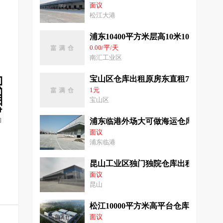
面议
松江大港
浦东10400平方米层高10米104板块
0.00/平/天
南汇工业区
宝山区仓库出租原房东直租78000平
1元
宝山区
询
浦东临港外场大可做海运仓库50000
面议
浦东临港
昆山工业区独门独院仓库出租15000
面议
昆山
松江10000平方米高平台仓库出租
面议