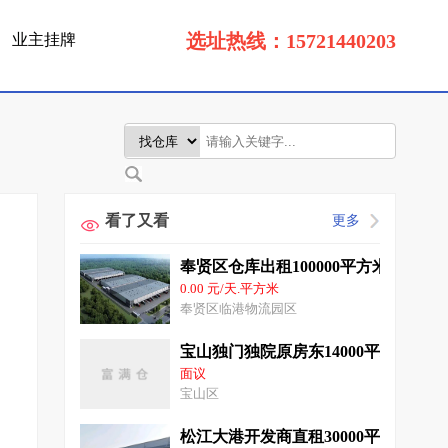
选址热线：15721440203
业主挂牌
看了又看
更多
奉贤区仓库出租100000平方米高标准
0.00 元/天.平方米
奉贤区临港物流园区
宝山独门独院原房东14000平双边高
面议
宝山区
松江大港开发商直租30000平米双边