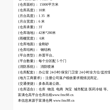
{仓库面积}： 15000平方米
{仓库高度}：10米
{月台高度}：1.35 米
{月台宽度}：6 米
{仓库承重}：3T
{仓库场地}：42米*280米
{雨棚宽度}： 6米
{仓库地面}：金刚砂
{仓库结构}： 钢结构
{平台类型}：外置平台。
{平台数量}：每个分区配 5 个门
{消防系统}： 消防喷淋
{仓库配套}：办公室 24小时/保安门卫室 24小时全方位/监控
{地方工商要求}：注册公司落户税收要求视情况而定。
{交通便捷}：多条高速公路。
{仓库适合}：仓库 物流 电商 淘宝 城市配送 医药冷链 等
富满仓高平台仓库出租www.fmc88.cn.
本信息来源于富满仓网 www.fmc88.cn