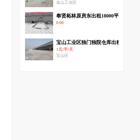
金山工业区
奉贤柘林原房东出租18000平方高平台
0.00
宝山工业区独门独院仓库出租8000平
1元/平/天
宝山区