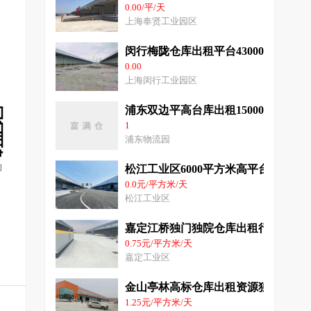
0.00/平/天
上海奉贤工业园区
闵行梅陇仓库出租平台43000平米丙
0.00
上海闵行工业园区
浦东双边平高台库出租15000平方消防
1
浦东物流园
询
松江工业区6000平方米高平台仓库出
0.0元/平方米/天
松江工业区
嘉定江桥独门独院仓库出租行情1500
0.75元/平方米/天
嘉定工业区
金山亭林高标仓库出租资源独门独院12
1.25元/平方米/天