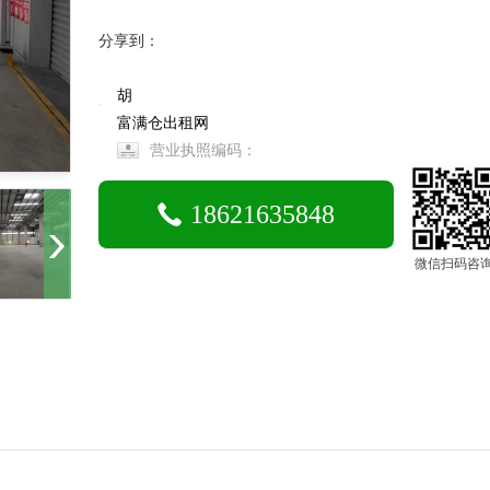
分享到：
胡
富满仓出租网
营业执照编码：
18621635848
微信扫码咨