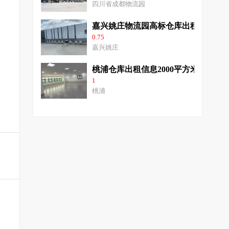
四川省成都物流园
嘉兴姚庄物流园高标仓库出租全单层带
0.75
嘉兴姚庄
桃浦仓库出租信息2000平方米层高10
1
桃浦