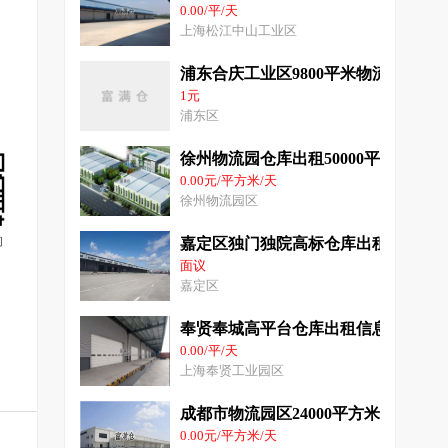
0.00/平/天
上海松江中山工业区
浦东合庆工业区9800平米物流电商仓
1元
浦东区
徐州物流园仓库出租50000平米丙二
0.00元/平方米/天
徐州物流园区
询
嘉定区独门独院高标仓库出租18000
面议
嘉定区
奉贤奉城高平台仓库出租信息9200平
0.00/平/天
上海奉贤工业园区
成都市物流园区24000平方米高平台
0.00元/平方米/天