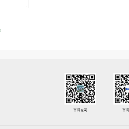
富满仓网
富