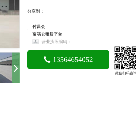
分享到：
付昌会
富满仓租赁平台
营业执照编码：
13564654052
微信扫码咨