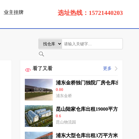
选址热线：15721440203
业主挂牌
看了又看
更多
浦东金桥独门独院厂房仓库出租2万平
0.00
浦东金桥
昆山陆家仓库出租19000平方消防丙
0.6
昆山物流园
浦东大型仓库出租3万平方米适合仓储