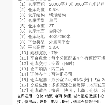
【1】仓库面积：20000平方米 3000平方米起租
【2】仓库高度：9.5米
【3】仓库结构：钢混结构
【4】仓库类型：单层
【5】仓库承重：3T
【6】仓库地面：金刚砂
【7】仓库场地：40米*250米
【8】平台类型：外置高平台
【9】平台高度：1.3米
【10】雨棚宽度：7米
【11】平台数量：每个分区配备4个 有预留可
【12】仓库交付：空置（随时）
【13】仓库消防：丙二类
【14】证件齐全：可注册公司
【15】仓库配套：办公室 24小时/保安门卫室 
【16】交通生活：多条高速公路贯穿，地理位
【17】仓库适合：快递，快运，电商，仓储，
仓库适
用
：仓
储
物流
电商 淘宝 城市配送 数据中
技，快消品，设备，电商，医药，物流仓储等行业
;