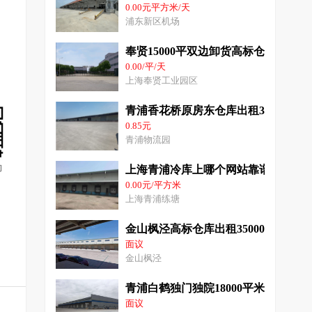
0.00元平方米/天
浦东新区机场
奉贤15000平双边卸货高标仓库出租
0.00/平/天
上海奉贤工业园区
青浦香花桥原房东仓库出租30000平
0.85元
青浦物流园
询
上海青浦冷库上哪个网站靠谱 青浦低温
0.00元/平方米
上海青浦练塘
金山枫泾高标仓库出租35000平米双
面议
金山枫泾
青浦白鹤独门独院18000平米丙二类
面议