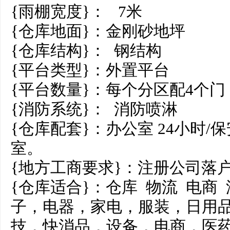
{雨棚宽度}： 7米
{仓库地面}：金刚砂地坪
{仓库结构}： 钢结构
{平台类型}：外置平台
{平台数量}：每个分区配4个
{消防系统}： 消防喷淋
{仓库配套}：办公室 24小时/
室。
{地方工商要求}：注册公司落
{仓库适合}：仓库 物流 电商
子，电器，家电，服装，日用品
技，快消品，设备，电商，医