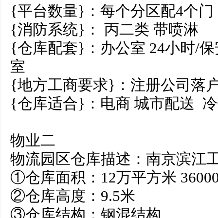
{平台数量}：每个分区配4
{消防系统}： 丙二类 带喷
{仓库配套}：办公室 24小时/
室
{地方工商要求}：注册公司落
{仓库适合}：电商 城市配送 
物业二
物流园区仓库描述：南京滨江
①仓库面积：12万平方米 360
②仓库高度：9.5米
③仓库结构：钢混结构