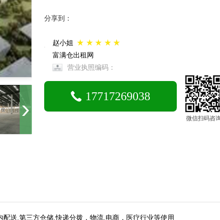
分享到：
赵小姐
富满仓出租网
营业执照编码：
17717269038
微信扫码咨
配送.第三方仓储.快递分拨，物流.电商，医疗行业等使用