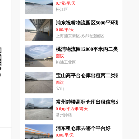
0.7元/平/天
松江区
浦东祝桥物流园区5000平环境好丙二
0.00/平/天
上海浦东新区祝桥物流园区
桃浦物流园12000平米丙二类仓库出
面议
桃浦工业区
询
宝山高平台仓库出租丙二类带月台雨棚1
面议
宝山
常州鈡楼高标仓库出租信息公司8000
0.6元/平方米/每天
常州鈡楼
浦东租仓库去哪个平台好
0.00/平/天