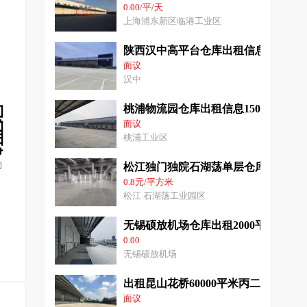
0.00/平/天
上海浦东新区临港工业区
陕西汉中高平台仓库出租信息
面议
汉中
桃浦物流园仓库出租信息15000平米
面议
桃浦工业区
询
松江独门独院石湖荡单层仓库15000平
0.8元/平方米
松江 石湖荡工业园区
无锡硕放机场仓库出租2000平到1.5
0.00
无锡硕放机场
出租昆山花桥60000平米丙二类高平台
面议