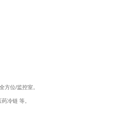
时全方位/监控室。
医药冷链 等。