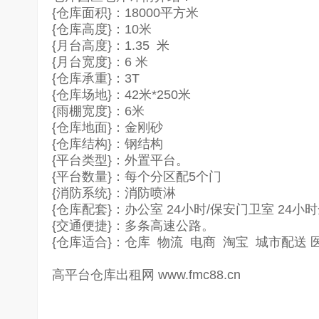
{仓库面积}：18000平方米
{仓库高度}：10米
{月台高度}：1.35 米
{月台宽度}：6 米
{仓库承重}：3T
{仓库场地}：42米*250米
{雨棚宽度}：6米
{仓库地面}：金刚砂
{仓库结构}：钢结构
{平台类型}：外置平台。
{平台数量}：每个分区配5个门
{消防系统}：消防喷淋
{仓库配套}：办公室 24小时/保安门卫室 24小
{交通便捷}：多条高速公路。
{仓库适合}：仓库 物流 电商 淘宝 城市配送 
高平台仓库出租网 www.fmc88.cn