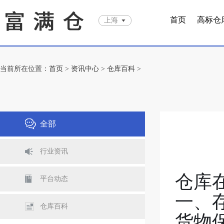
首页
高标仓
上海
当前所在位置：
首页
>
资讯中心
>
仓库百科
>
全部
行业资讯
仓库
平台动态
一、存
仓库百科
货物保