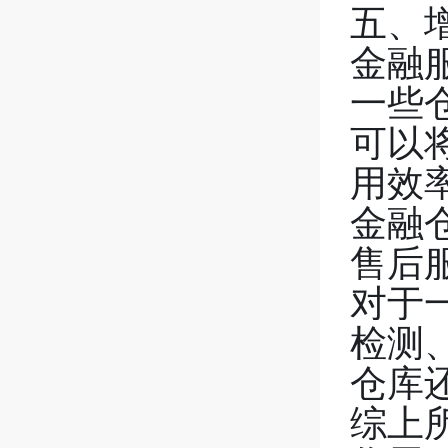
五、
金融服
一些
可以
用效率
金融
售后服
对于
检测
仓库
综上