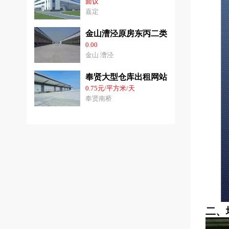
面议
嘉定
金山漕泾原房东丙二类仓库出租适合塑
0.00
金山 漕泾
奉贤大型仓库出租网站：3千-2.8平方米
0.75元/平方米/天
奉贤南桥
二、