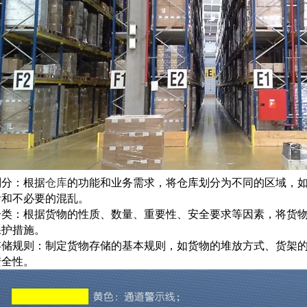
仓库出租高10米适合物流电商仓储配送
库出租原业主无公摊
台仓库出租可搭建货架
划分：根据
仓库
的功能和业务需求，将仓库划分为不同的区域，
淆和不必要的混乱。
分类：根据货物的性质、数量、重要性、安全要求等因素，将货
保护措施。
.3万平方米原业主丙二类无公摊
存储规则：制定货物存储的基本规则，如货物的堆放方式、货架
安全性。
适合物流仓储冷链电商