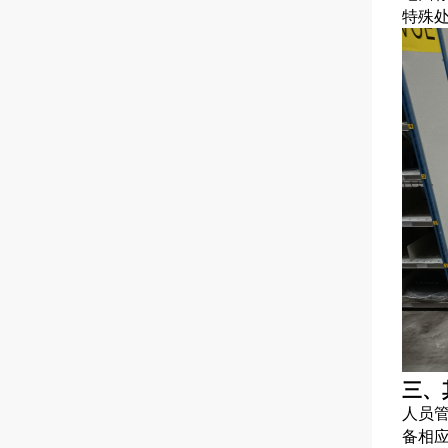
特殊
三、
人员
备相